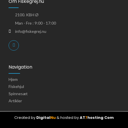
Om Fiskegrej.nu
2100. KBH Ø
Man - Fre : 9:00 - 17:00
info@fiskegrej.nu
Navigation
Hjem
Fiskehjul
Spinnesæt
Artikler
Created by
Digital
Nu
& hosted by
AT
7
hosting Com