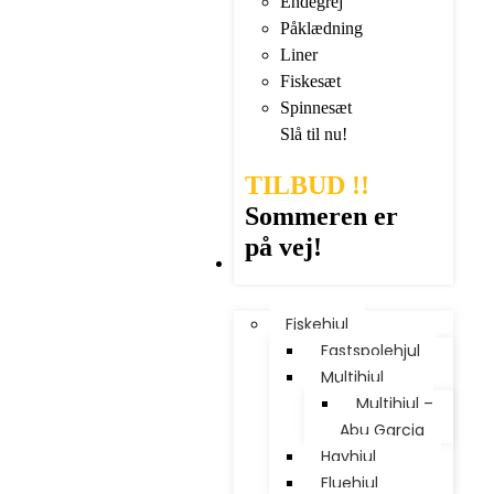
Endegrej
Påklædning
Liner
Fiskesæt
Spinnesæt
Slå til nu!
TILBUD !!
Sommeren er
på vej!
Kategorier
Fiskehjul
Fastspolehjul
Multihjul
Multihjul –
Abu Garcia
Havhjul
Fluehjul