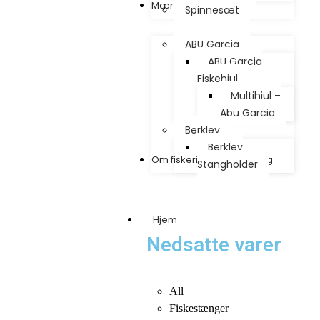
Mærker
Spinnesæt
ABU Garcia
ABU Garcia
Fiskehjul
Multihjul –
Abu Garcia
Berkley
Berkley
Om fiskeri – Artikler & Blog
Stangholder
Hjem
Nedsatte varer
All
Fiskestænger