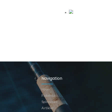
Navigation
Hjem
Fiskehjul
Spinnesæt
Artikler