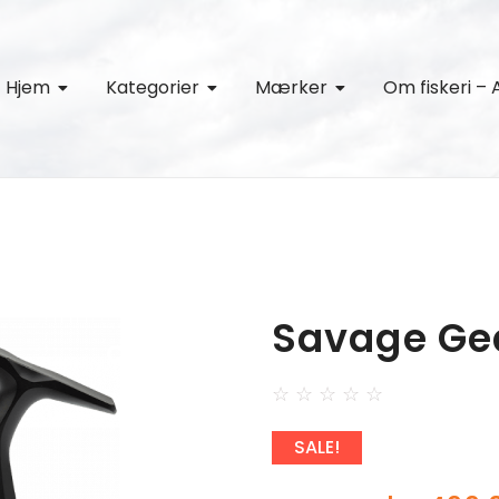
Hjem
Kategorier
Mærker
Om fiskeri – 
Savage Ge
☆
☆
☆
☆
☆
SALE!