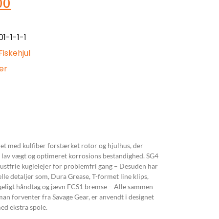
00
1-1-1-1
Fiskehjul
er
et med kulfiber forstærket rotor og hjulhus, der
e, lav vægt og optimeret korrosions bestandighed. SG4
stfrie kuglelejer for problemfri gang – Desuden har
lle detaljer som, Dura Grease, T-formet
line
klips,
eligt håndtag og jævn FCS1 bremse – Alle sammen
man forventer fra Savage Gear, er anvendt i designet
med ekstra spole.