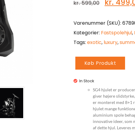
kr.
499,
kr.
599,00
Varenummer (SKU):
67890
Kategorier:
Fastspolehjul
,
Tags:
exotic
,
luxury
,
summ
Køb Produkt
In Stock
SG4 hjulet er producer
giver højere slidstyrk
er monteret med 8+1 ru
hjulet mange funktione
aluminium spole behag
innovative ideer, som 
af dette
hjul
. Leveres 