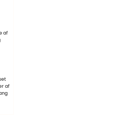
e af
g
set
er af
tang