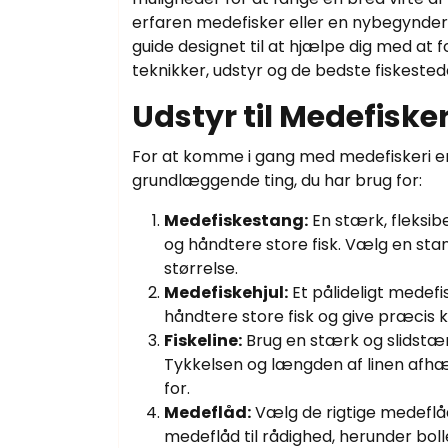
erfaren medefisker eller en nybegynde
guide designet til at hjælpe dig med at f
teknikker, udstyr og de bedste fiskested
Udstyr til Medefisker
For at komme i gang med medefiskeri er d
grundlæggende ting, du har brug for:
Medefiskestang:
En stærk, fleksib
og håndtere store fisk. Vælg en stang 
størrelse.
Medefiskehjul:
Et pålideligt medefi
håndtere store fisk og give præcis ko
Fiskeline:
Brug en stærk og slidstærk 
Tykkelsen og længden af ​​linen afh
for.
Medeflåd:
Vælg de rigtige medeflåd t
medeflåd til rådighed, herunder bol