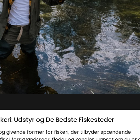
keri: Udstyr og De Bedste Fiskesteder
 og givende former for fiskeri, der tilbyder spændende
fisk i ferskvandssøer, floder og kanaler. Uanset om du er 