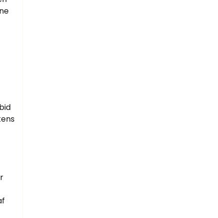
nne
bid
skens
r
af