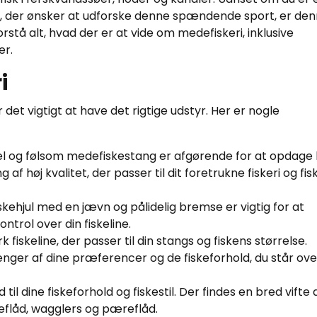
r, der ønsker at udforske denne spændende sport, er de
orstå alt, hvad der er at vide om medefiskeri, inklusive
er.
i
et vigtigt at have det rigtige udstyr. Her er nogle
el og følsom medefiskestang er afgørende for at opdage 
af høj kvalitet, der passer til dit foretrukne fiskeri og fi
skehjul med en jævn og pålidelig bremse er vigtig for at
ntrol over din fiskeline.
fiskeline, der passer til din stangs og fiskens størrelse.
ænger af dine præferencer og de fiskeforhold, du står ove
il dine fiskeforhold og fiskestil. Der findes en bred vifte 
leflåd, wagglers og pæreflåd.