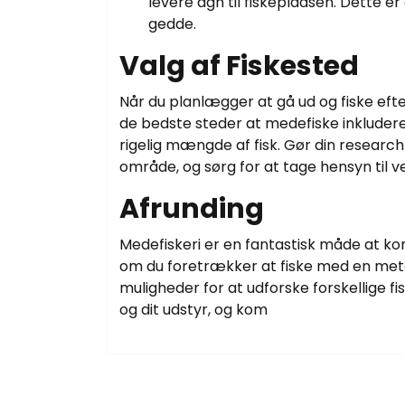
levere agn til fiskepladsen. Dette er
gedde.
Valg af Fiskested
Når du planlægger at gå ud og fiske efter
de bedste steder at medefiske inkluderer
rigelig mængde af fisk. Gør din research 
område, og sørg for at tage hensyn til v
Afrunding
Medefiskeri er en fantastisk måde at ko
om du foretrækker at fiske med en meto
muligheder for at udforske forskellige fi
og dit udstyr, og kom