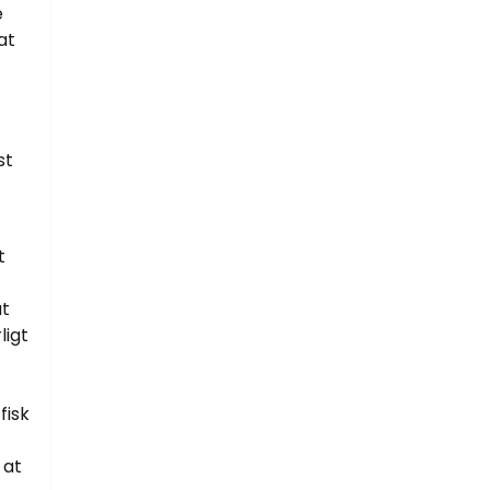
e
at
st
t
at
ligt
fisk
 at