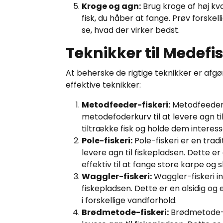
Kroge og agn:
Brug kroge af høj kva
fisk, du håber at fange. Prøv forske
se, hvad der virker bedst.
Teknikker til Medefis
At beherske de rigtige teknikker er afg
effektive teknikker:
Metodfeeder-fiskeri:
Metodfeeder-f
metodefoderkurv til at levere agn ti
tiltrække fisk og holde dem interess
Pole-fiskeri:
Pole-fiskeri er en tradi
levere agn til fiskepladsen. Dette er 
effektiv til at fange store karpe og s
Waggler-fiskeri:
Waggler-fiskeri in
fiskepladsen. Dette er en alsidig og e
i forskellige vandforhold.
Brødmetode-fiskeri:
Brødmetode-fi