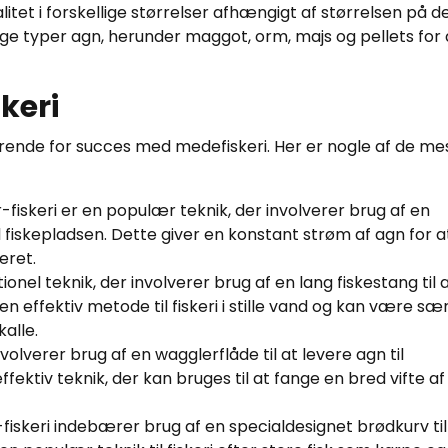
litet i forskellige størrelser afhængigt af størrelsen på d
llige typer agn, herunder maggot, orm, majs og pellets for 
keri
ørende for succes med medefiskeri. Her er nogle af de me
iskeri er en populær teknik, der involverer brug af en
l fiskepladsen. Dette giver en konstant strøm af agn for a
eret.
tionel teknik, der involverer brug af en lang fiskestang til 
en effektiv metode til fiskeri i stille vand og kan være sær
kalle.
volverer brug af en wagglerflåde til at levere agn til
ffektiv teknik, der kan bruges til at fange en bred vifte af 
skeri indebærer brug af en specialdesignet brødkurv til