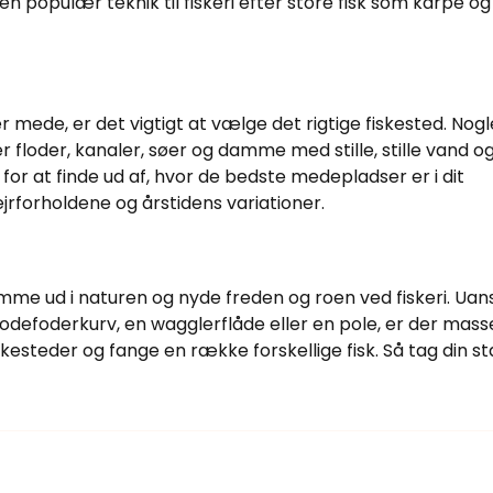
 en populær teknik til fiskeri efter store fisk som karpe og
 mede, er det vigtigt at vælge det rigtige fiskested. Nogl
 floder, kanaler, søer og damme med stille, stille vand o
for at finde ud af, hvor de bedste medepladser er i dit
ejrforholdene og årstidens variationer.
mme ud i naturen og nyde freden og roen ved fiskeri. Uan
defoderkurv, en wagglerflåde eller en pole, er der mass
skesteder og fange en række forskellige fisk. Så tag din s