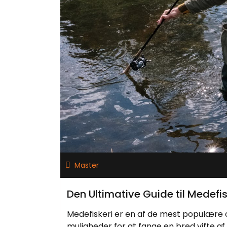
Master
Den Ultimative Guide til Medefis
Medefiskeri er en af ​​de mest populære
muligheder for at fange en bred vifte af 